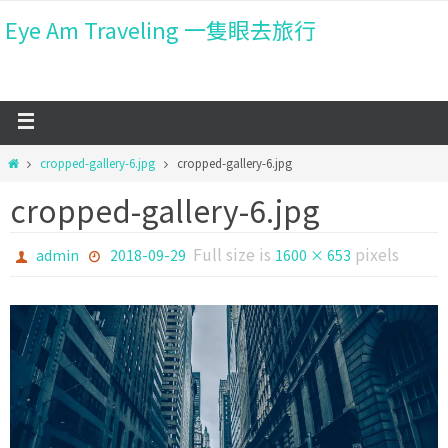
Eye Am Traveling 一隻眼去旅行
cropped-gallery-6.jpg
cropped-gallery-6.jpg
cropped-gallery-6.jpg
Full size is
pixels
admin
2018-09-29
1600 × 653