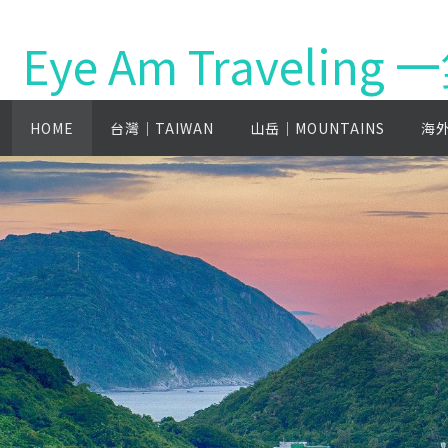
Eye Am Travelin
HOME
台灣│TAIWAN
山岳│MOUNTAINS
海外