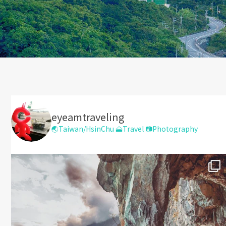
eyeamtraveling
🌏Taiwan/HsinChu
🗻Travel
📷Photography