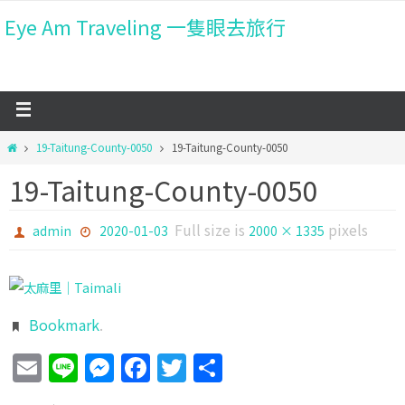
Eye Am Traveling 一隻眼去旅行
19-Taitung-County-0050
19-Taitung-County-0050
19-Taitung-County-0050
Full size is
pixels
admin
2020-01-03
2000 × 1335
Bookmark
.
Email
Line
Messenger
Facebook
Twitter
分
享