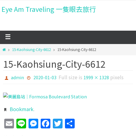
Eye Am Traveling 一隻眼去旅行
15-Kaohsiung-City-6612
15-Kaohsiung-City-6612
15-Kaohsiung-City-6612
Full size is
pixels
admin
2020-01-03
1999 × 1328
Bookmark
.
Email
Line
Messenger
Facebook
Twitter
分
享