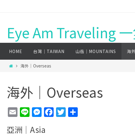
Eye Am Travelin
HOME
台灣│TAIWAN
山岳│MOUNTAINS
海外
海外│Overseas
海外│Overseas
E
Li
M
F
T
分
m
n
e
a
w
享
亞洲│Asia
ai
e
ss
c
itt