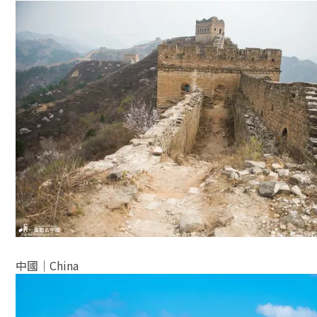
l
e
e
er
n
b
g
o
er
o
k
中國│China